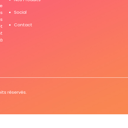
de
Social
us
es
Contact
et
t
 à
its réservés.