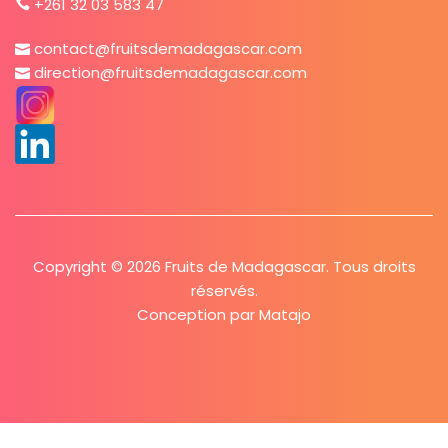
Nous Trouver
Rue Passot, Camps Vert, Cours de Hell
Helville – Nosy-Be 207
MADAGASCAR
+261 32 03 583 47
contact@fruitsdemadagascar.com
direction@fruitsdemadagascar.com