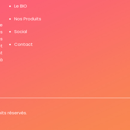
Le BIO
Nos Produits
de
Social
us
es
Contact
et
t
 à
its réservés.