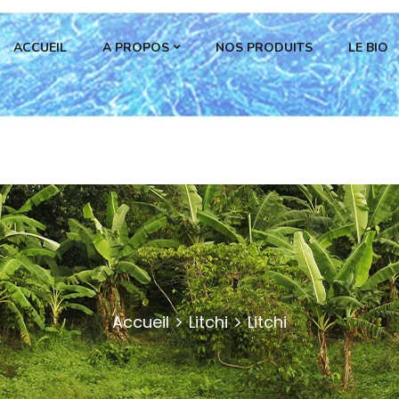
ACCUEIL
A PROPOS
NOS PRODUITS
LE BIO
Accueil
Litchi
Litchi