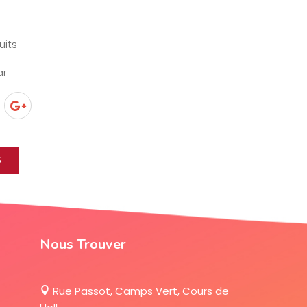
uits
ar
S
Nous Trouver
Rue Passot, Camps Vert, Cours de