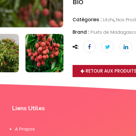
BIO
Catégories :
Litchi
,
Nos Prod
Brand :
Fruits de Madagasc
RETOUR AUX PRODUIT
Liens Utiles
A Propos