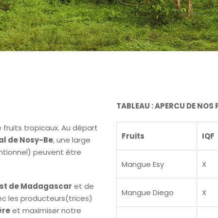
TABLEAU : APERCU DE NOS
fruits tropicaux. Au départ
Fruits
IQF
nal de Nosy-Be
, une large
ntionnel) peuvent être
Mangue Esy
X
st de Madagascar
et de
Mangue Diego
X
ec les producteurs(trices)
ère
et maximiser notre