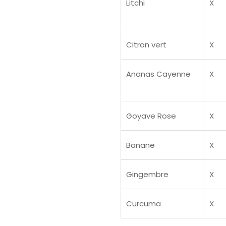
Litchi
X
Citron vert
X
Ananas Cayenne
X
Goyave Rose
X
Banane
X
Gingembre
X
Curcuma
X