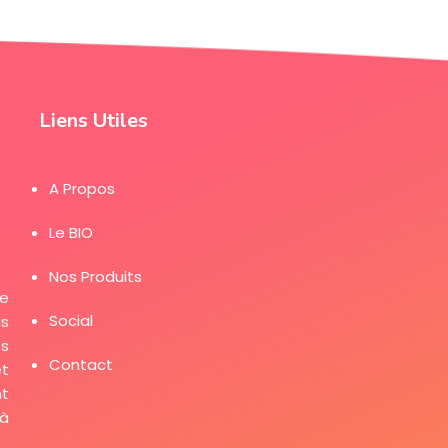
Liens Utiles
A Propos
Le BIO
Nos Produits
de
Social
us
es
Contact
et
t
 à